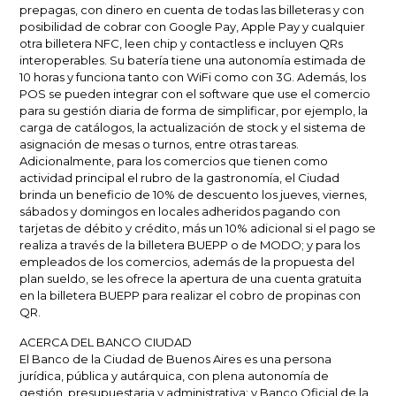
prepagas, con dinero en cuenta de todas las billeteras y con
posibilidad de cobrar con Google Pay, Apple Pay y cualquier
otra billetera NFC, leen chip y contactless e incluyen QRs
interoperables. Su batería tiene una autonomía estimada de
10 horas y funciona tanto con WiFi como con 3G. Además, los
POS se pueden integrar con el software que use el comercio
para su gestión diaria de forma de simplificar, por ejemplo, la
carga de catálogos, la actualización de stock y el sistema de
asignación de mesas o turnos, entre otras tareas.
Adicionalmente, para los comercios que tienen como
actividad principal el rubro de la gastronomía, el Ciudad
brinda un beneficio de 10% de descuento los jueves, viernes,
sábados y domingos en locales adheridos pagando con
tarjetas de débito y crédito, más un 10% adicional si el pago se
realiza a través de la billetera BUEPP o de MODO; y para los
empleados de los comercios, además de la propuesta del
plan sueldo, se les ofrece la apertura de una cuenta gratuita
en la billetera BUEPP para realizar el cobro de propinas con
QR.
ACERCA DEL BANCO CIUDAD
El Banco de la Ciudad de Buenos Aires es una persona
jurídica, pública y autárquica, con plena autonomía de
gestión, presupuestaria y administrativa; y Banco Oficial de la