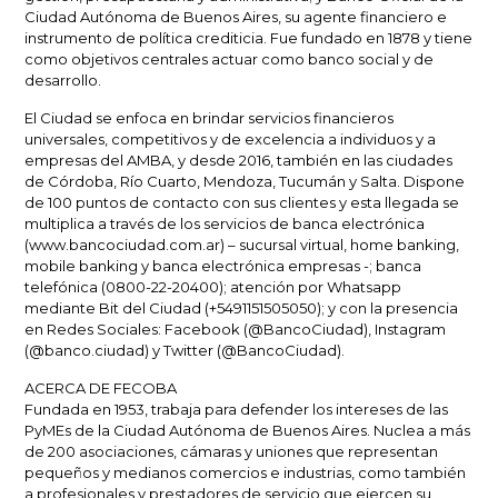
Ciudad Autónoma de Buenos Aires, su agente financiero e
instrumento de política crediticia. Fue fundado en 1878 y tiene
como objetivos centrales actuar como banco social y de
desarrollo.
El Ciudad se enfoca en brindar servicios financieros
universales, competitivos y de excelencia a individuos y a
empresas del AMBA, y desde 2016, también en las ciudades
de Córdoba, Río Cuarto, Mendoza, Tucumán y Salta. Dispone
de 100 puntos de contacto con sus clientes y esta llegada se
multiplica a través de los servicios de banca electrónica
(www.bancociudad.com.ar) – sucursal virtual, home banking,
mobile banking y banca electrónica empresas -; banca
telefónica (0800-22-20400); atención por Whatsapp
mediante Bit del Ciudad (+5491151505050); y con la presencia
en Redes Sociales: Facebook (@BancoCiudad), Instagram
(@banco.ciudad) y Twitter (@BancoCiudad).
ACERCA DE FECOBA
Fundada en 1953, trabaja para defender los intereses de las
PyMEs de la Ciudad Autónoma de Buenos Aires. Nuclea a más
de 200 asociaciones, cámaras y uniones que representan
pequeños y medianos comercios e industrias, como también
a profesionales y prestadores de servicio que ejercen su