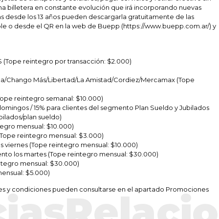
 una billetera en constante evolución que irá incorporando nuevas
nas desde los 13 años pueden descargarla gratuitamente de las
le o desde el QR en la web de Buepp (https://www.buepp.com.ar/) y
Tope reintegro por transacción: $2.000)
ea/Chango Más/Libertad/La Amistad/Cordiez/Mercamax (Tope
ope reintegro semanal: $10.000)
mingos / 15% para clientes del segmento Plan Sueldo y Jubilados
bilados/plan sueldo)
tegro mensual: $10.000)
Tope reintegro mensual: $3.000)
 viernes (Tope reintegro mensual: $10.000)
o los martes (Tope reintegro mensual: $30.000)
ntegro mensual: $30.000)
ensual: $5.000)
ases y condiciones pueden consultarse en el apartado Promociones
ciasRelaci