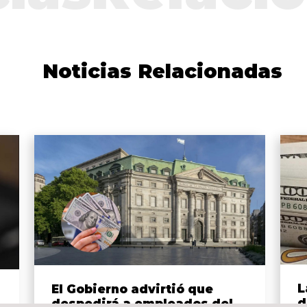
Noticias Relacionadas
L
El Gobierno advirtió que
d
despedirá a empleados del