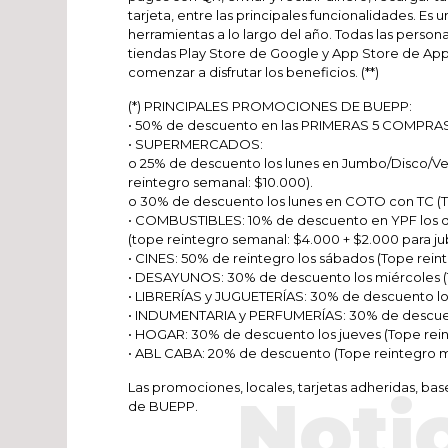
tarjeta, entre las principales funcionalidades. Es
herramientas a lo largo del año. Todas las perso
tiendas Play Store de Google y App Store de App
comenzar a disfrutar los beneficios. (**)
(*) PRINCIPALES PROMOCIONES DE BUEPP:
• 50% de descuento en las PRIMERAS 5 COMPRAS (
• SUPERMERCADOS:
o 25% de descuento los lunes en Jumbo/Disco/V
reintegro semanal: $10.000).
o 30% de descuento los lunes en COTO con TC (T
• COMBUSTIBLES: 10% de descuento en YPF los do
(tope reintegro semanal: $4.000 + $2.000 para ju
• CINES: 50% de reintegro los sábados (Tope rein
• DESAYUNOS: 30% de descuento los miércoles (
• LIBRERÍAS y JUGUETERÍAS: 30% de descuento los
• INDUMENTARIA y PERFUMERÍAS: 30% de descuent
• HOGAR: 30% de descuento los jueves (Tope rei
• ABL CABA: 20% de descuento (Tope reintegro m
Las promociones, locales, tarjetas adheridas, b
Noti
de BUEPP.