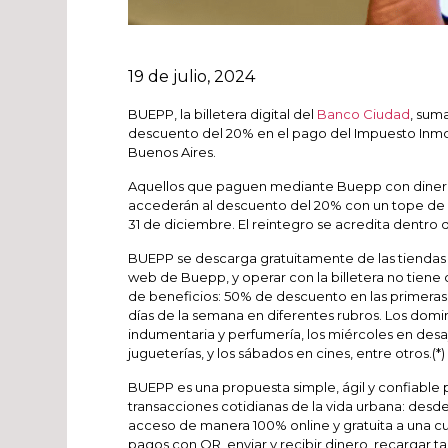
19 de julio, 2024
BUEPP, la billetera digital del
Banco Ciudad
, sum
descuento del 20% en el pago del Impuesto Inmob
Buenos Aires.
Aquellos que paguen mediante Buepp con dinero e
accederán al descuento del 20% con un tope de $
31 de diciembre. El reintegro se acredita dentro d
BUEPP se descarga gratuitamente de las tiendas 
web de Buepp, y operar con la billetera no tiene
de beneficios: 50% de descuento en las primeras
días de la semana en diferentes rubros. Los domi
indumentaria y perfumería, los miércoles en desayu
jugueterías, y los sábados en cines, entre otros.(*)
BUEPP es una propuesta simple, ágil y confiable p
transacciones cotidianas de la vida urbana: desde 
acceso de manera 100% online y gratuita a una cue
pagos con QR, enviar y recibir dinero, recargar tar