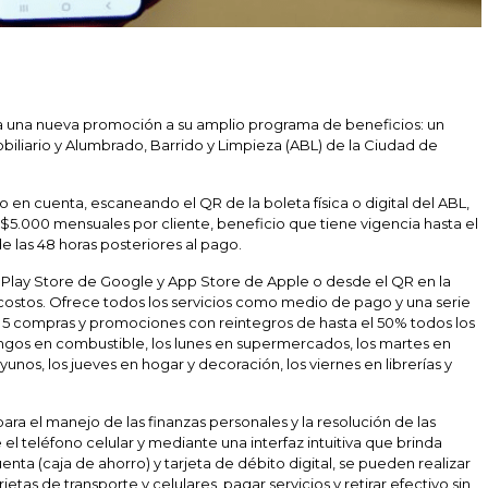
a una nueva promoción a su amplio programa de beneficios: un
iliario y Alumbrado, Barrido y Limpieza (ABL) de la Ciudad de
n cuenta, escaneando el QR de la boleta física o digital del ABL,
5.000 mensuales por cliente, beneficio que tiene vigencia hasta el
e las 48 horas posteriores al pago.
Play Store de Google y App Store de Apple o desde el QR en la
 costos. Ofrece todos los servicios como medio de pago y una serie
 5 compras y promociones con reintegros de hasta el 50% todos los
ngos en combustible, los lunes en supermercados, los martes en
nos, los jueves en hogar y decoración, los viernes en librerías y
ara el manejo de las finanzas personales y la resolución de las
el teléfono celular y mediante una interfaz intuitiva que brinda
nta (caja de ahorro) y tarjeta de débito digital, se pueden realizar
jetas de transporte y celulares, pagar servicios y retirar efectivo sin