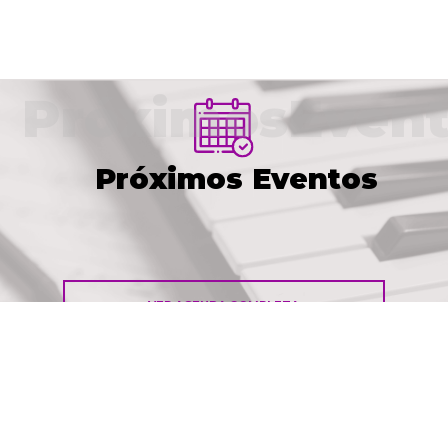
PróximosEvent
Próximos Eventos
VER AGENDA COMPLETA