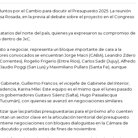
untos por el Cambio para discutir el Presupuesto 2025. La reunión
asa Rosada, en la previa al debate sobre el proyecto en el Congreso
tarios del norte del país, quienes ya expresaron su compromiso de
a dentro de JxC.
sto a negociar, representa un bloque importante de cara a la
dores convocados se encuentran Jorge Macri (CABA), Leandro Zdero
orrientes), Rogelio Frigerio (Entre Ríos), Carlos Sadir (Jujuy), Alfredo
audio Poggi (San Luis) y Maximiliano Pullaro (Santa Fe), aunque
Gabinete, Guillermo Francos; el vicejefe de Gabinete del Interior,
esidencia, Karina Milei. Este equipo es el mismo que el lunes pasado
los gobernadores Gustavo Sáenz (Salta), Hugo Passalacqua
o (Tucumán), con quienes se avanzó en negociaciones similares.
ntizar que las partidas presupuestarias para el próximo año cuenten
an un sector clave en la articulación territorial del presupuesto.
tiene negociaciones con bloques dialoguistas en la Cámara de
discutido y votado antes de fines de noviembre.