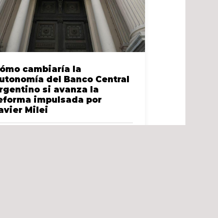
ómo cambiaría la
utonomía del Banco Central
rgentino si avanza la
eforma impulsada por
avier Milei
 plan oficial endurece reglas internas,
visa remociones y reordena facultades
nsibles dentro del organismo monetario
 presidente Javier Milei anunciará el
óximo jueves por […]
Leer más