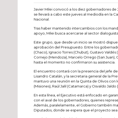
Javier Milei convocó a los diez gobernadores de J
se llevará a cabo este jueves al mediodía en la C
Nacional.
Tras haber mantenido intercambios con los manda
apoyo, Milei busca acercarse al sector dialoguist
Este grupo, que desde un inicio se mostró dispue
aprobación del Presupuesto. Entre los goberna
(Chaco), Ignacio Torres (Chubut), Gustavo Valdés (C
Cornejo (Mendoza), Marcelo Orrego (San Juan), Cl
hasta el momento no confirmaron su asistencia.
El encuentro contará con la presencia del jefe de 
Lisandro Catalán, y la secretaria general de la Pr
mantuvo una reunión en la Quinta de Olivos con 
(Misiones), Raúl Jalil (Catamarca) y Osvaldo Jald
En esta línea, el Ejecutivo está enfocado en gara
con el aval de los gobernadores, quienes represent
Además, paralelamente, el Gobierno también man
Diputados, donde se espera que el proyecto sea 