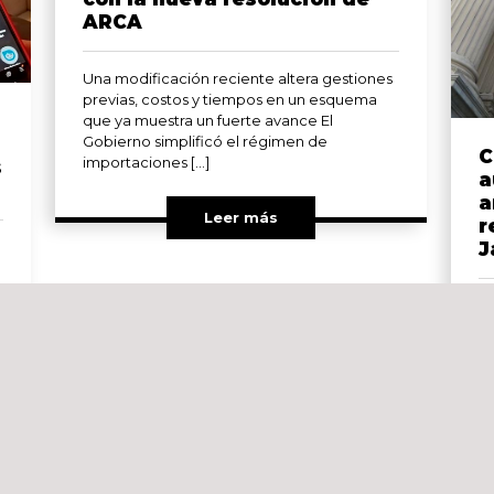
ARCA
Una modificación reciente altera gestiones
previas, costos y tiempos en un esquema
que ya muestra un fuerte avance El
Gobierno simplificó el régimen de
C
importaciones […]
s
a
a
Leer más
r
J
El
re
se
El
pr