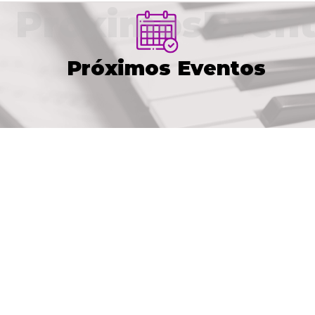
PróximosEvent
Próximos Eventos
VER AGENDA COMPLETA
Inicio
Noticias