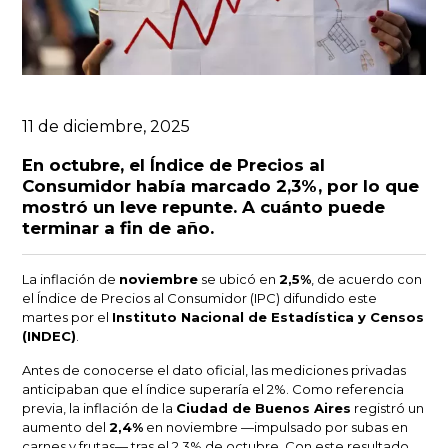
11 de diciembre, 2025
En octubre, el Índice de Precios al
Consumidor había marcado 2,3%, por lo que
mostró un leve repunte. A cuánto puede
terminar a fin de año.
La inflación de
noviembre
se ubicó en
2,5%
, de acuerdo con
el Índice de Precios al Consumidor (IPC) difundido este
martes por el
Instituto Nacional de Estadística y Censos
(INDEC)
.
Antes de conocerse el dato oficial, las mediciones privadas
anticipaban que el índice superaría el 2%. Como referencia
previa, la inflación de la
Ciudad de Buenos Aires
registró un
aumento del
2,4%
en noviembre —impulsado por subas en
carnes y frutas— tras el 2,3% de octubre. Con este resultado,