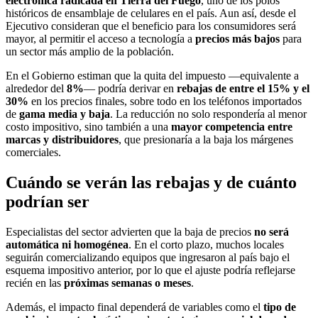
electrónica radicada en Tierra del Fuego
, uno de los polos
históricos de ensamblaje de celulares en el país. Aun así, desde el
Ejecutivo consideran que el beneficio para los consumidores será
mayor, al permitir el acceso a tecnología a
precios más bajos
para
un sector más amplio de la población.
En el Gobierno estiman que la quita del impuesto —equivalente a
alrededor del
8%
— podría derivar en
rebajas de entre el 15% y el
30%
en los precios finales, sobre todo en los teléfonos importados
de
gama media y baja
. La reducción no solo respondería al menor
costo impositivo, sino también a una
mayor competencia entre
marcas y distribuidores
, que presionaría a la baja los márgenes
comerciales.
Cuándo se verán las rebajas y de cuánto
podrían ser
Especialistas del sector advierten que la baja de precios
no será
automática ni homogénea
. En el corto plazo, muchos locales
seguirán comercializando equipos que ingresaron al país bajo el
esquema impositivo anterior, por lo que el ajuste podría reflejarse
recién en las
próximas semanas o meses
.
Además, el impacto final dependerá de variables como el
tipo de