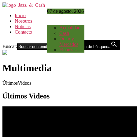
07 de agosto, 2026
Inicio
Nosotros
Noticias
Actualidad
Contacto
Cash
Dólar y
Mercados
Buscar:
Botón de búsqueda
Finanzas
Multimedia
ÚltimosVideos
Últimos Videos