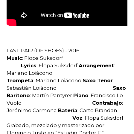
LAST PAIR (OF SHOES) - 2016.
Music
: Flopa Suksdorf
Lyrics
: Flopa Suksdorf
Arrangement
:
Mariano Loiácono
Trompeta
: Mariano Loiácono
Saxo Tenor
:
Sebastián Loiácono
Saxo
Barítono
:
Martín Pantyrer
Piano
: Francisco Lo
Vuolo
Contrabajo
:
Jerónimo Carmona
Batería
: Carto Brandan
Voz
: Flopa Suksdorf
Grabado, mezclado y masterizado por
Florencio Justo en “Estudio Doctor F.”