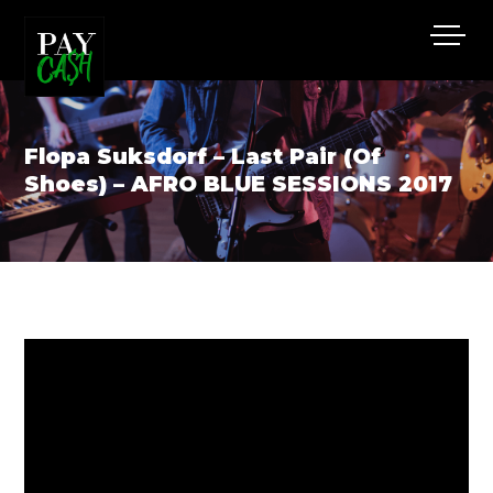
Flopa Suksdorf – Last Pair (Of
Shoes) – AFRO BLUE SESSIONS 2017