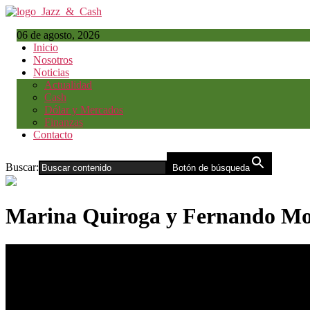
06 de agosto, 2026
Inicio
Nosotros
Noticias
Actualidad
Cash
Dólar y Mercados
Finanzas
Contacto
Buscar:
Botón de búsqueda
Marina Quiroga y Fernando Mon