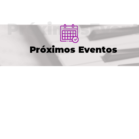
PróximosEvent
Próximos Eventos
VER AGENDA COMPLETA