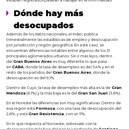
Dónde hay más
desocupados
Además de los datos nacionales, el Indec publica
trimestralmente las estadísticas de empleo y desocupación
por jurisdicción y región geográfica. En este caso, se
encuentran diferencias notables entre algunos de los 31
principales aglomerados urbanos. Sin ir más lejos, dentro
del
Gran Buenos Aires
es muy diferente lo que pasa
en
CABA
, donde la tasa de desempleo es del 5,4% y en el
resto de los partidos del
Gran Buenos Aires
, donde la
desocupación es del 9,1%.
Dentro de Cuyo, la tasa de desempleo más alta es la de
Gran
Mendoza
(6,1%) y la más baja es la del
Gran San Juan
(3,6%).
En el Noreste las diferencias son muy significativas. Dentro de
esa región está
Formosa
, con una tasa de desocupación del
2,6%, y está
Gran Resistencia
, con un 11%.
En lo que respecta al Noroeste, sobresale con la
desocupación más baja del país la jurisdicción de
Santiago