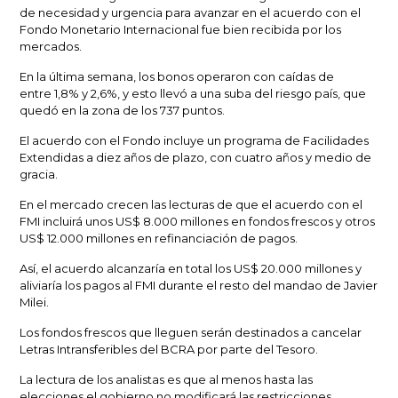
de necesidad y urgencia para avanzar en el acuerdo con el
Fondo Monetario Internacional fue
bien recibida por los
mercados.
En la última semana, los bonos operaron con caídas de
entre
1,8% y 2,6%
, y esto llevó a una suba del riesgo país, que
quedó en la zona de los
737 puntos.
El acuerdo con el Fondo incluye un
programa de Facilidades
Extendidas
a diez años de plazo, con cuatro años y medio de
gracia.
En el mercado crecen las lecturas de que el acuerdo con el
FMI incluirá unos
US$ 8.000 millones en fondos frescos y otros
US$ 12.000 millones
en refinanciación de pagos.
Así, el acuerdo alcanzaría en total los
US$ 20.000 millones
y
aliviaría los pagos al FMI durante el resto del mandao de Javier
Milei.
Los fondos frescos que lleguen serán destinados a
cancelar
Letras Intransferibles del BCRA por parte del Tesoro.
La lectura de los analistas es que al menos hasta las
elecciones el gobierno no modificará las restricciones