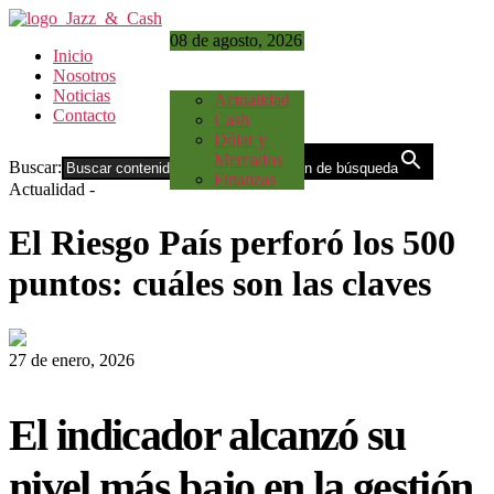
08 de agosto, 2026
Inicio
Nosotros
Noticias
Actualidad
Contacto
Cash
Dólar y
Mercados
Buscar:
Botón de búsqueda
Finanzas
Actualidad
-
El Riesgo País perforó los 500
puntos: cuáles son las claves
27 de enero, 2026
El indicador alcanzó su
nivel más bajo en la gestión