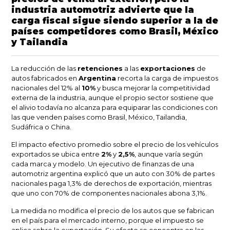
industria automotriz advierte que la
carga fiscal sigue siendo superior a la de
países competidores como Brasil, México
y Tailandia
La reducción de las
retenciones
a las
exportaciones
de
autos fabricados en
Argentina
recorta la carga de impuestos
nacionales del 12% al
10%
y busca mejorar la competitividad
externa de la industria, aunque el propio sector sostiene que
el alivio todavía no alcanza para equiparar las condiciones con
las que venden países como Brasil, México, Tailandia,
Sudáfrica o China.
El impacto efectivo promedio sobre el precio de los vehículos
exportados se ubica entre
2%
y
2,5%
, aunque varía según
cada marca y modelo. Un ejecutivo de finanzas de una
automotriz argentina explicó que un auto con 30% de partes
nacionales paga 1,3% de derechos de exportación, mientras
que uno con 70% de componentes nacionales abona 3,1%.
La medida no modifica el precio de los autos que se fabrican
en el país para el mercado interno, porque el impuesto se
aplica sobre la exportación. Su efecto se concentra en las