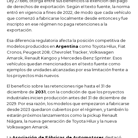
Ley 27.686, otorga entre sus beneficios la exención del pago
de derechos de exportación. Según el texto fuente, la norma
entró en vigencia a fines de 2022, de modo que cada vehículo
que comenzó a fabricarse localmente desde entonces y fue
inscripto en ese régimen no paga retenciones a la
exportación.
Esa diferencia regulatoria afecta la posición competitiva de
modelos producidos en
Argentina
como Toyota Hilux, Fiat
Cronos, Peugeot 208, Chevrolet Tracker, Volkswagen
Amarok, Renault Kangoo y Mercedes-Benz Sprinter. Esos
vehículos quedan mencionados en el texto fuente como
ejemplos de unidades alcanzadas por esa limitación frente a
los proyectos más nuevos.
El beneficio sobre las retenciones rige hasta el 31 de
diciembre de
2031
, con la condición de que los proyectos
industriales inicien producción antes del 31 de diciembre de
2029. Por esa razón, los modelos que empezaron a fabricarse
desde 2023 quedaron cubiertos por el régimen, y también lo
estarán próximos lanzamientos como la pickup Renault
Niágara, la nueva generación de Toyota Hilux y la nueva
Volkswagen Amarok.
La
Asociación de Fábricas de Automotores
destacó