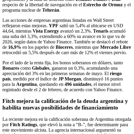
respecto de la libertad de navegación en el
Estrecho de Ormuz
y el
programa nuclear de
Teherán
.
Las acciones de empresas argentinas listadas en Wall Street
reflejaron estas mejoras.
YPF
saltó un 5,4% al ubicarse en USD
44,64, mientras
Vista Energy
avanzó un 2,3%.
Tenaris
acumuló
una suba del 3,3%, extendiendo a 60% su avance en lo que va de
2026, según datos de Yahoo Finance. También se destacó el rebote
de
16,9%
en los papeles de
Bioceres
, mientras que
Mercado Libre
retrocedió un 5,5% después de caer más de 12% el viernes previo.
Por el lado de la renta fija, los bonos soberanos en dólares, tanto
Bonares
como
Globales
, ganaron un 0,3%, acumulando una
apreciación del 3% en las primeras semanas de mayo. El
riesgo
país
, medido por el índice de
JP Morgan
, disminuyó 16 puntos
para la
Argentina
, quedando en
496 unidades
, el menor nivel
registrado desde el 2 de febrero, de acuerdo con Yahoo Finance.
Fitch mejora la calificación de la deuda argentina y
habilita nuevas posibilidades de financiamiento
La reciente mejora en la calificación soberana de Argentina otorgada
por
Fitch Ratings
, que elevó la nota a “B-”, fue determinante para
este movimiento alcista. La agencia internacional argumentó su