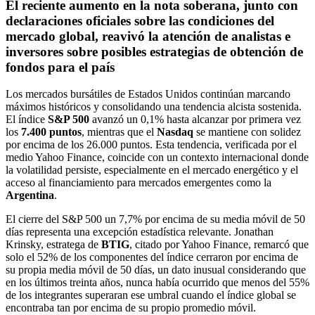
El reciente aumento en la nota soberana, junto con
declaraciones oficiales sobre las condiciones del
mercado global, reavivó la atención de analistas e
inversores sobre posibles estrategias de obtención de
fondos para el país
Los mercados bursátiles de Estados Unidos continúan marcando
máximos históricos y consolidando una tendencia alcista sostenida.
El índice
S&P 500
avanzó un 0,1% hasta alcanzar por primera vez
los
7.400 puntos
, mientras que el
Nasdaq
se mantiene con solidez
por encima de los 26.000 puntos. Esta tendencia, verificada por el
medio Yahoo Finance, coincide con un contexto internacional donde
la volatilidad persiste, especialmente en el mercado energético y el
acceso al financiamiento para mercados emergentes como la
Argentina
.
El cierre del S&P 500 un 7,7% por encima de su media móvil de 50
días representa una excepción estadística relevante. Jonathan
Krinsky, estratega de
BTIG
, citado por Yahoo Finance, remarcó que
solo el 52% de los componentes del índice cerraron por encima de
su propia media móvil de 50 días, un dato inusual considerando que
en los últimos treinta años, nunca había ocurrido que menos del 55%
de los integrantes superaran ese umbral cuando el índice global se
encontraba tan por encima de su propio promedio móvil.