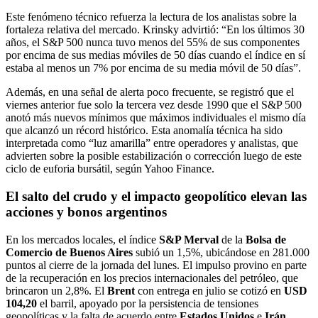
Este fenómeno técnico refuerza la lectura de los analistas sobre la
fortaleza relativa del mercado. Krinsky advirtió: “En los últimos 30
años, el S&P 500 nunca tuvo menos del 55% de sus componentes
por encima de sus medias móviles de 50 días cuando el índice en sí
estaba al menos un 7% por encima de su media móvil de 50 días”.
Además, en una señal de alerta poco frecuente, se registró que el
viernes anterior fue solo la tercera vez desde 1990 que el S&P 500
anotó más nuevos mínimos que máximos individuales el mismo día
que alcanzó un récord histórico. Esta anomalía técnica ha sido
interpretada como “luz amarilla” entre operadores y analistas, que
advierten sobre la posible estabilización o corrección luego de este
ciclo de euforia bursátil, según Yahoo Finance.
El salto del crudo y el impacto geopolítico elevan las
acciones y bonos argentinos
En los mercados locales, el índice
S&P Merval
de la
Bolsa de
Comercio de Buenos Aires
subió un 1,5%, ubicándose en 281.000
puntos al cierre de la jornada del lunes. El impulso provino en parte
de la recuperación en los precios internacionales del petróleo, que
brincaron un 2,8%. El
Brent
con entrega en julio se cotizó en
USD
104,20
el barril, apoyado por la persistencia de tensiones
geopolíticas y la falta de acuerdo entre
Estados Unidos
e
Irán