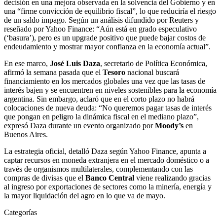
decisión en una mejora observada en la solvencia del Gobierno y en
una “firme convicción de equilibrio fiscal”, lo que reduciría el riesgo
de un saldo impago. Según un análisis difundido por Reuters y
reseñado por Yahoo Finance: “Aún está en grado especulativo
(‘basura’), pero es un upgrade positivo que puede bajar costos de
endeudamiento y mostrar mayor confianza en la economía actual”.
En ese marco,
José Luis Daza
, secretario de Política Económica,
afirmó la semana pasada que el
Tesoro
nacional buscará
financiamiento en los mercados globales una vez que las tasas de
interés bajen y se encuentren en niveles sostenibles para la economía
argentina. Sin embargo, aclaró que en el corto plazo no habrá
colocaciones de nueva deuda: “No queremos pagar tasas de interés
que pongan en peligro la dinámica fiscal en el mediano plazo”,
expresó Daza durante un evento organizado por
Moody’s
en
Buenos Aires.
La estrategia oficial, detalló Daza según Yahoo Finance, apunta a
captar recursos en moneda extranjera en el mercado doméstico o a
través de organismos multilaterales, complementando con las
compras de divisas que el
Banco Central
viene realizando gracias
al ingreso por exportaciones de sectores como la minería, energía y
la mayor liquidación del agro en lo que va de mayo.
Categorías